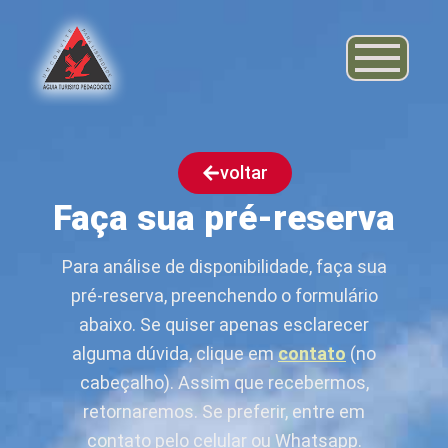
voltar
Faça sua pré-reserva
Para análise de disponibilidade, faça sua
pré-reserva, preenchendo o formulário
abaixo. Se quiser apenas esclarecer
alguma dúvida, clique em
contato
(no
cabeçalho). Assim que recebermos,
retornaremos. Se preferir, entre em
contato pelo celular ou Whatsapp.