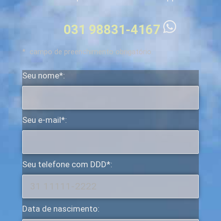
031 98831-4167
* campo de preenchimento obrigatório.
Seu nome*:
Seu e-mail*:
Seu telefone com DDD*:
Data de nascimento: